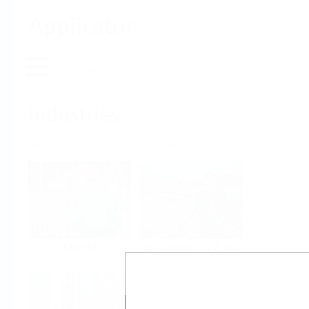
Applicator
Accueil
Industries
Sélectionnez par industrie
Chimie
Eau potable & Eaux
usées