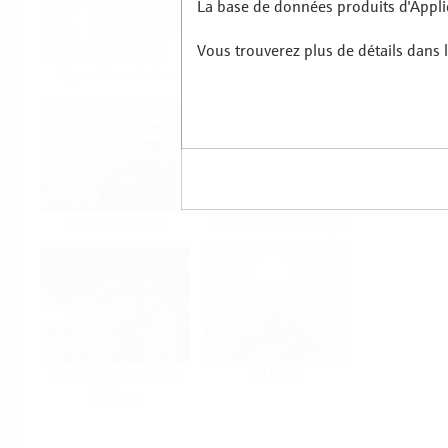
La base de données produits d'Applic
Vous trouverez plus de détails dans l
Agroalimentaire
Sciences de la vie
Pétrole & Gaz
Electricité & Energie
Mines, Minéraux &
Utilités
Métaux