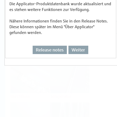
Die Applicator-Produktdatenbank wurde aktualisiert und
es stehen weitere Funktionen zur Verfügung.
Auswählen oder auslegen nach
Messprinzipien
Nähere Informationen finden Sie in den Release Notes.
Diese können später im Menü "Über Applicator"
gefunden werden.
Release notes
Weiter
Füllstand
Druck
Durchfluss
Temperatur