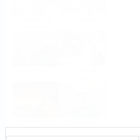
Lebensmittel &
Life Sciences
Getränke
Öl & Gas
Kraftwerke &
Energie
Grundstoffe &
Hilfskreisläufe
Metall
Produkte