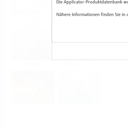
Die Applicator-Produktdatenbank wur
Nähere Informationen finden Sie in
Lebensmittel &
Life Sciences
Getränke
Öl & Gas
Kraftwerke & Energie
Grundstoffe & Metall
Hilfskreisläufe