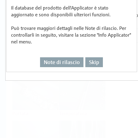
Il database del prodotto dell'Applicator è stato
Selezionare o dimensionare per compito di
aggiornato e sono disponibili ulteriori funzioni.
misura
Può trovare maggiori dettagli nelle Note di rilascio. Per
controllarli in seguito, visitare la sezione "Info Applicator"
nel menu.
Note di rilascio
Skip
Livello
Pressione
Portata
Temperatura