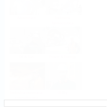
Alimentare
Industria
farmaceutica
Oil & Gas
Power & Energy
Industria mineraria
Utility
e metallurgica
Prodotti