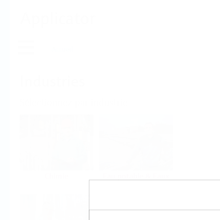
Applicator
Accueil
Industries
Sélectionnez par industrie
Chimie
Eau potable & Eaux
usées