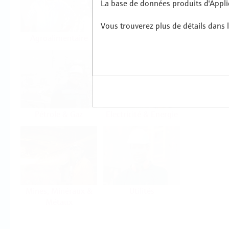
La base de données produits d'Applic
Vous trouverez plus de détails dans l
Agroalimentaire
Sciences de la vie
Pétrole & Gaz
Electricité & Energie
Mines, Minéraux &
Utilités
Métaux