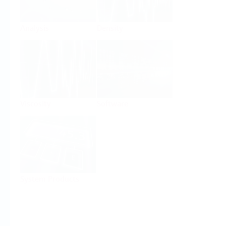
Analysis
Density
Viscosity
Software
System Products