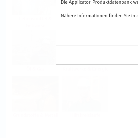
Die Applicator-Produktdatenbank wur
Nähere Informationen finden Sie in
Lebensmittel &
Life Sciences
Getränke
Öl & Gas
Kraftwerke & Energie
Grundstoffe & Metall
Hilfskreisläufe