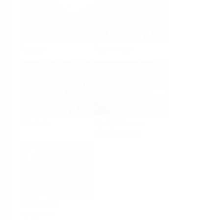
Анализ
Плотность
Вязкость
Программное
обеспечение
Системные
продукты