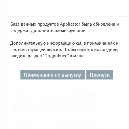
промышленность
Продукты
База данных продуктов Applicator была обновлена и
Выбор по типу измерения
содержит дополнительные функции.
Дополнительную информацию см. в примечаниях к
соответствующей версии. Чтобы изучить их позднее,
введите раздел "Подробнее" в меню.
Уровень
Давление
Примечания по выпуску
Пропуск
Расход
Температура