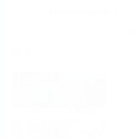
ヘルプ
ホーム
産業
産業ごとに選択
化学
水/廃水処理