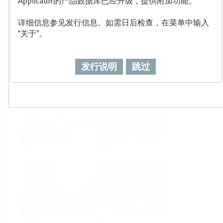
Applicator的产品数据库已经升级，提供附加功能。
详细信息参见发行信息。如需日后检查，在菜单中输入
“关于”。
发行说明
跳过
物位
压力
流量
温度
水分析
密度