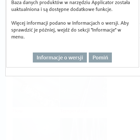
Baza danych produktów w narzędziu Applicator została
Wybór lub wymiarowanie produktu wg
uaktualniona i są dostępne dodatkowe funkcje.
zadania pomiarowego
Więcej informacji podano w Informacjach o wersji. Aby
sprawdzić je później, wejdź do sekcji "Informacje" w
menu.
Informacje o wersji
Pomiń
Level
Pressure
Flow
Temperature