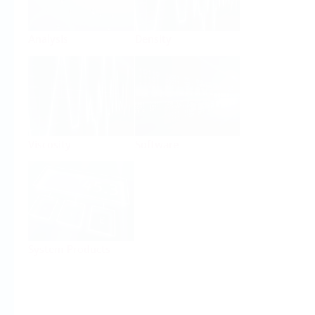
Analysis
Density
Viscosity
Software
System Products