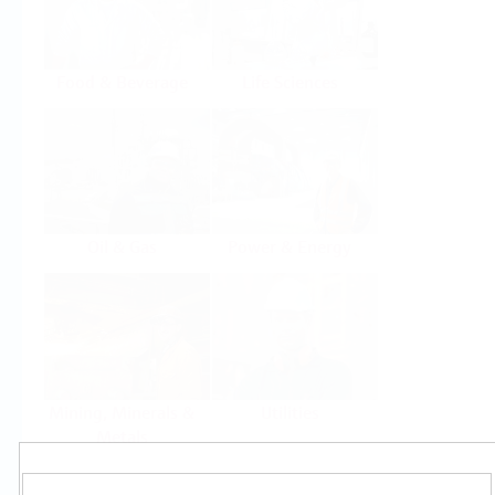
Food & Beverage
Life Sciences
Oil & Gas
Power & Energy
Mining, Minerals &
Utilities
Metals
Produkty