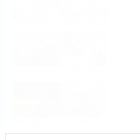
Agroalimentaire
Sciences de la vie
Pétrole & Gaz
Electricité &
Energie
Mines, Minéraux &
Utilités
Métaux
Produits