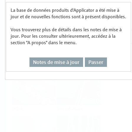
La base de données produits d'Applicator a été mise à
Sélectionnez ou dimensionnez par type de
jour et de nouvelles fonctions sont à présent disponibles.
mesure
Vous trouverez plus de détails dans les notes de mise à
jour. Pour les consulter ultérieurement, accédez à la
section "A propos" dans le menu.
Notes de mise à jour
Passer
Niveau
Pression
Débit
Température