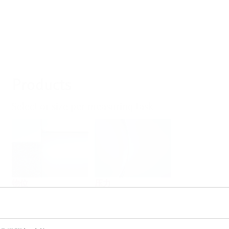
Products
Select or size per measuring task
物位
压力