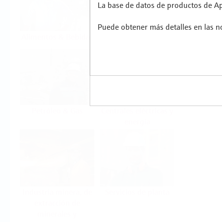
La base de datos de productos de App
Puede obtener más detalles en las no
Alimentos & Bebidas
Ciencias de la vida
Petróleo & Gas
Centrales eléctricas y
energía
Industria minera, de
Servicios de planta
extracción de
minerales y