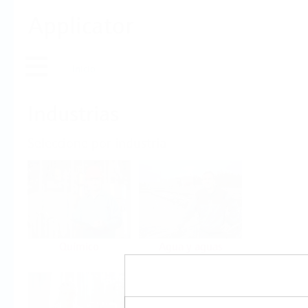
Applicator
Inicio
Industrias
Seleccione por industria
Químico
Agua y aguas
residuales