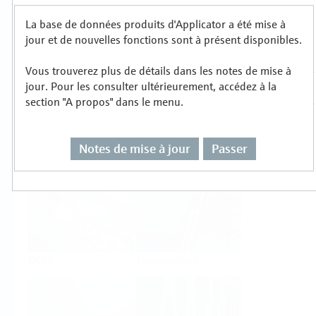
La base de données produits d'Applicator a été mise à
Sélectionnez ou dimensionnez par type de
jour et de nouvelles fonctions sont à présent disponibles.
mesure
Vous trouverez plus de détails dans les notes de mise à
jour. Pour les consulter ultérieurement, accédez à la
section "A propos" dans le menu.
Notes de mise à jour
Passer
Niveau
Pression
Débit
Température