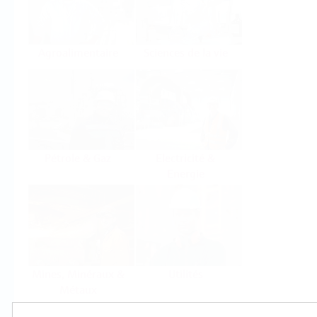
Agroalimentaire
Sciences de la vie
Pétrole & Gaz
Electricité &
Energie
Mines, Minéraux &
Utilités
Métaux
Produits