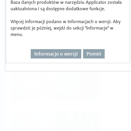
Baza danych produktów w narzędziu Applicator została
Wybór lub wymiarowanie produktu wg
uaktualniona i są dostępne dodatkowe funkcje.
zadania pomiarowego
Więcej informacji podano w Informacjach o wersji. Aby
sprawdzić je później, wejdź do sekcji "Informacje" w
menu.
Informacje o wersji
Pomiń
Level
Pressure
Flow
Temperature