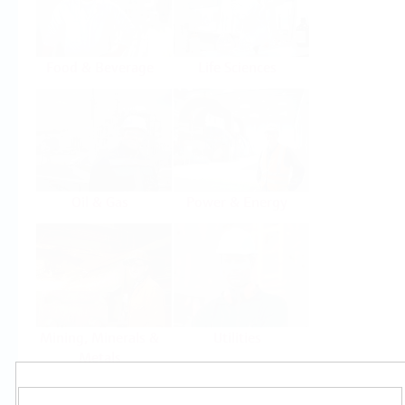
Food & Beverage
Life Sciences
Oil & Gas
Power & Energy
Mining, Minerals &
Utilities
Metals
Produkty