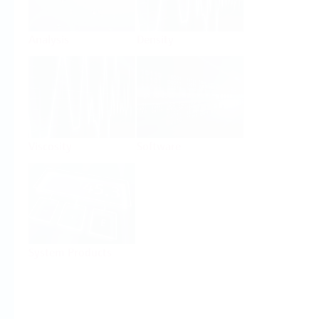
Analysis
Density
Viscosity
Software
System Products