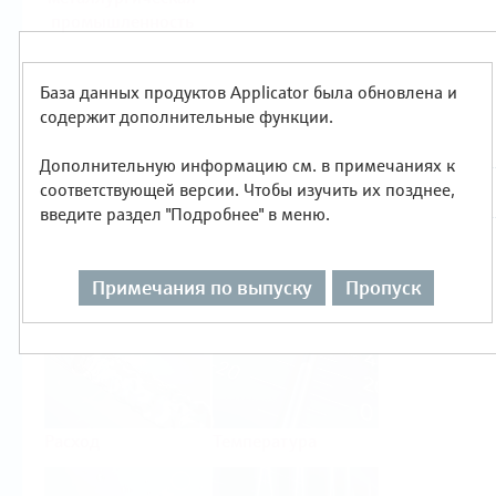
промышленность
Продукты
База данных продуктов Applicator была обновлена и
Выбор по типу измерения
содержит дополнительные функции.
Дополнительную информацию см. в примечаниях к
соответствующей версии. Чтобы изучить их позднее,
введите раздел "Подробнее" в меню.
Уровень
Давление
Примечания по выпуску
Пропуск
Расход
Температура