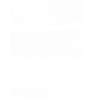
Анализ
Плотность
Вязкость
Программное
обеспечение
Системные
продукты