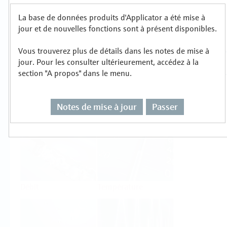
La base de données produits d'Applicator a été mise à
Sélectionnez ou dimensionnez par type de
jour et de nouvelles fonctions sont à présent disponibles.
mesure
Vous trouverez plus de détails dans les notes de mise à
jour. Pour les consulter ultérieurement, accédez à la
section "A propos" dans le menu.
Notes de mise à jour
Passer
Niveau
Pression
Débit
Température