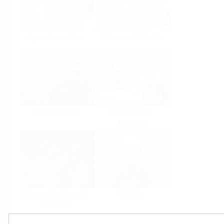
Agroalimentaire
Sciences de la vie
Pétrole & Gaz
Electricité &
Energie
Mines, Minéraux &
Utilités
Métaux
Produits