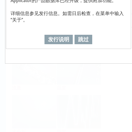
Applicator的产品数据库已经升级，提供附加功能。
详细信息参见发行信息。如需日后检查，在菜单中输入
“关于”。
发行说明
跳过
物位
压力
流量
温度
水分析
密度