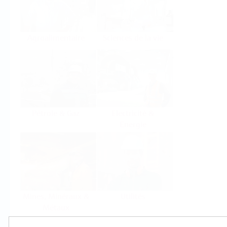
Agroalimentaire
Sciences de la vie
Pétrole & Gaz
Electricité &
Energie
Mines, Minéraux &
Utilités
Métaux
Produits