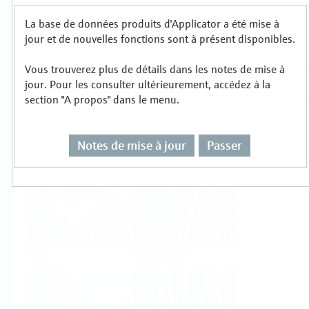
La base de données produits d'Applicator a été mise à
Sélectionnez ou dimensionnez par type de
jour et de nouvelles fonctions sont à présent disponibles.
mesure
Vous trouverez plus de détails dans les notes de mise à
jour. Pour les consulter ultérieurement, accédez à la
section "A propos" dans le menu.
Notes de mise à jour
Passer
Niveau
Pression
Débit
Température