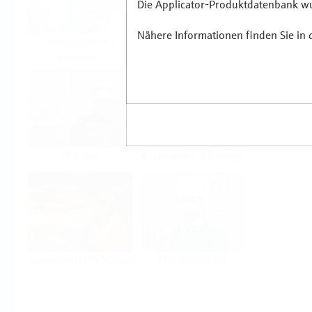
Die Applicator-Produktdatenbank wur
Nähere Informationen finden Sie in
Lebensmittel &
Life Sciences
Getränke
Öl & Gas
Kraftwerke & Energie
Grundstoffe & Metall
Hilfskreisläufe