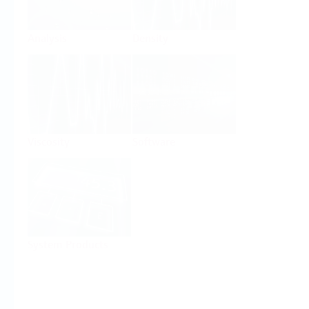
Analysis
Density
Viscosity
Software
System Products