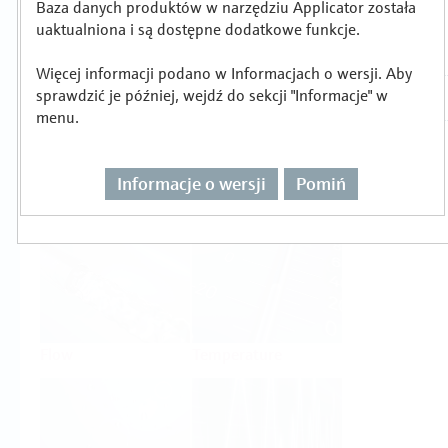
Baza danych produktów w narzędziu Applicator została
Wybór lub wymiarowanie produktu wg
uaktualniona i są dostępne dodatkowe funkcje.
zadania pomiarowego
Więcej informacji podano w Informacjach o wersji. Aby
sprawdzić je później, wejdź do sekcji "Informacje" w
menu.
Informacje o wersji
Pomiń
Level
Pressure
Flow
Temperature