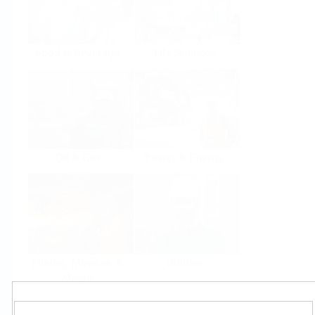
Food & Beverage
Life Sciences
Oil & Gas
Power & Energy
Mining, Minerals &
Utilities
Metals
Produkty