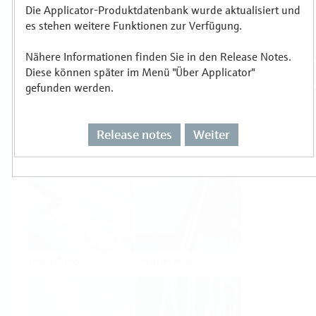
Die Applicator-Produktdatenbank wurde aktualisiert und
es stehen weitere Funktionen zur Verfügung.
Auswählen oder auslegen nach
Messprinzipien
Nähere Informationen finden Sie in den Release Notes.
Diese können später im Menü "Über Applicator"
gefunden werden.
Release notes
Weiter
Füllstand
Druck
Durchfluss
Temperatur