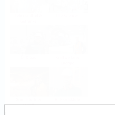
Lebensmittel &
Life Sciences
Getränke
Öl & Gas
Kraftwerke &
Energie
Grundstoffe &
Hilfskreisläufe
Metall
Produkte