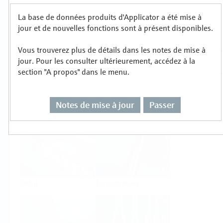
La base de données produits d'Applicator a été mise à
Sélectionnez ou dimensionnez par type de
jour et de nouvelles fonctions sont à présent disponibles.
mesure
Vous trouverez plus de détails dans les notes de mise à
jour. Pour les consulter ultérieurement, accédez à la
section "A propos" dans le menu.
Notes de mise à jour
Passer
Niveau
Pression
Débit
Température