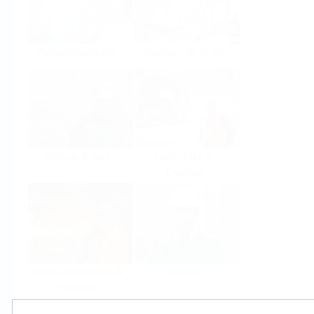
Agroalimentaire
Sciences de la vie
Pétrole & Gaz
Electricité &
Energie
Mines, Minéraux &
Utilités
Métaux
Produits