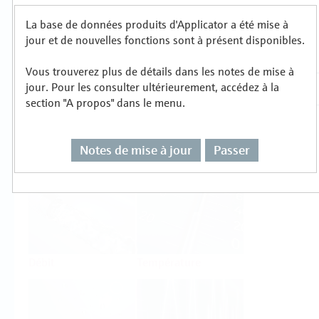
La base de données produits d'Applicator a été mise à
Sélectionnez ou dimensionnez par type de
jour et de nouvelles fonctions sont à présent disponibles.
mesure
Vous trouverez plus de détails dans les notes de mise à
jour. Pour les consulter ultérieurement, accédez à la
section "A propos" dans le menu.
Notes de mise à jour
Passer
Niveau
Pression
Débit
Température