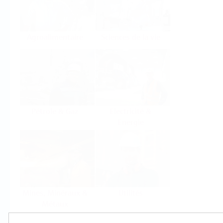
Agroalimentaire
Sciences de la vie
Pétrole & Gaz
Electricité &
Energie
Mines, Minéraux &
Utilités
Métaux
Produits