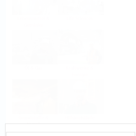
Lebensmittel &
Life Sciences
Getränke
Öl & Gas
Kraftwerke &
Energie
Grundstoffe &
Hilfskreisläufe
Metall
Produkte