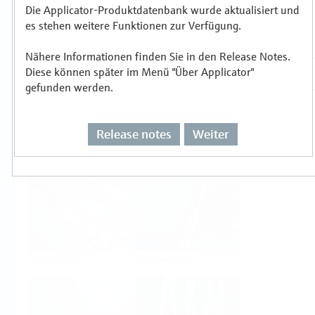
Die Applicator-Produktdatenbank wurde aktualisiert und
es stehen weitere Funktionen zur Verfügung.
Auswählen oder auslegen nach
Messprinzipien
Nähere Informationen finden Sie in den Release Notes.
Diese können später im Menü "Über Applicator"
gefunden werden.
Release notes
Weiter
Füllstand
Druck
Durchfluss
Temperatur