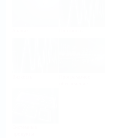
Анализ
Плотность
Вязкость
Программное
обеспечение
Системные
продукты