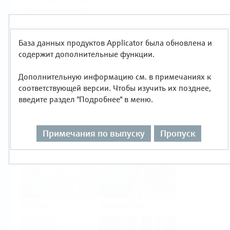
промышленность
Продукты
База данных продуктов Applicator была обновлена и
Выбор по типу измерения
содержит дополнительные функции.
Дополнительную информацию см. в примечаниях к
соответствующей версии. Чтобы изучить их позднее,
введите раздел "Подробнее" в меню.
Уровень
Давление
Примечания по выпуску
Пропуск
Расход
Температура