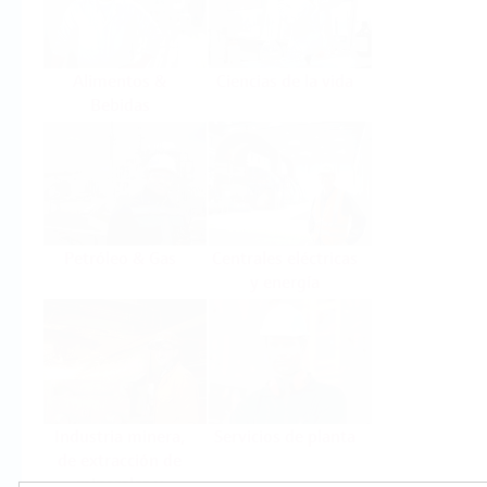
Alimentos &
Ciencias de la vida
Bebidas
Petróleo & Gas
Centrales eléctricas
y energía
Industria minera,
Servicios de planta
de extracción de
minerales y