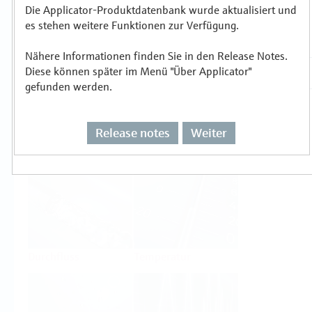
Die Applicator-Produktdatenbank wurde aktualisiert und
es stehen weitere Funktionen zur Verfügung.
Auswählen oder auslegen nach
Messprinzipien
Nähere Informationen finden Sie in den Release Notes.
Diese können später im Menü "Über Applicator"
gefunden werden.
Release notes
Weiter
Füllstand
Druck
Durchfluss
Temperatur