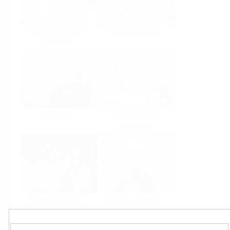
Lebensmittel &
Life Sciences
Getränke
Öl & Gas
Kraftwerke &
Energie
Grundstoffe &
Hilfskreisläufe
Metall
Produkte