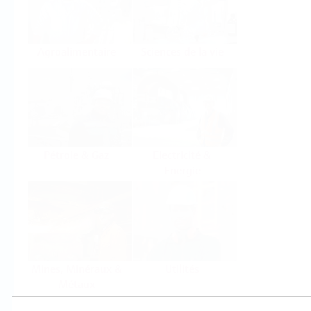
Agroalimentaire
Sciences de la vie
Pétrole & Gaz
Electricité &
Energie
Mines, Minéraux &
Utilités
Métaux
Produits