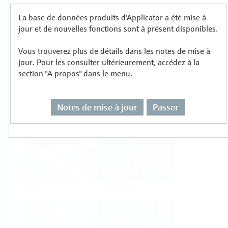
La base de données produits d'Applicator a été mise à
Sélectionnez ou dimensionnez par type de
jour et de nouvelles fonctions sont à présent disponibles.
mesure
Vous trouverez plus de détails dans les notes de mise à
jour. Pour les consulter ultérieurement, accédez à la
section "A propos" dans le menu.
Notes de mise à jour
Passer
Niveau
Pression
Débit
Température