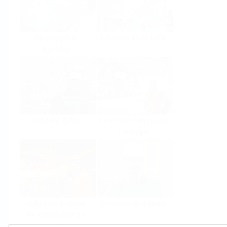
Alimentos &
Ciencias de la vida
Bebidas
Petróleo & Gas
Centrales eléctricas
y energía
Industria minera,
Servicios de planta
de extracción de
minerales y