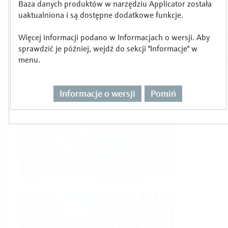
Baza danych produktów w narzędziu Applicator została
Wybór lub wymiarowanie produktu wg
uaktualniona i są dostępne dodatkowe funkcje.
zadania pomiarowego
Więcej informacji podano w Informacjach o wersji. Aby
sprawdzić je później, wejdź do sekcji "Informacje" w
menu.
Informacje o wersji
Pomiń
Level
Pressure
Flow
Temperature