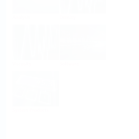
Analysis
Density
Viscosity
Software
System Products