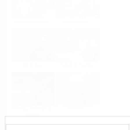
Food & Beverage
Life Sciences
Oil & Gas
Power & Energy
Mining, Minerals &
Utilities
Metals
Produkty