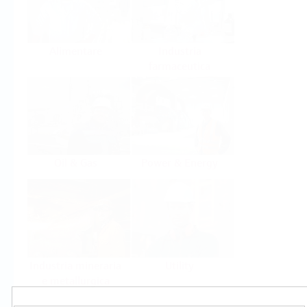
Alimentare
Industria
farmaceutica
Oil & Gas
Power & Energy
Industria mineraria
Utility
e metallurgica
Prodotti