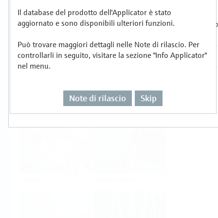
Il database del prodotto dell'Applicator è stato
Selezionare o dimensionare per compito di
aggiornato e sono disponibili ulteriori funzioni.
misura
Può trovare maggiori dettagli nelle Note di rilascio. Per
controllarli in seguito, visitare la sezione "Info Applicator"
nel menu.
Note di rilascio
Skip
Livello
Pressione
Portata
Temperatura