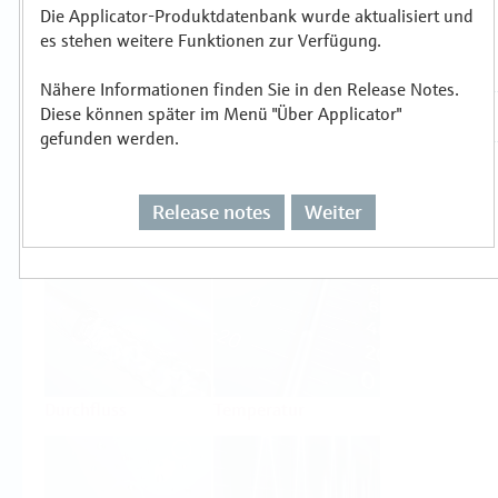
Die Applicator-Produktdatenbank wurde aktualisiert und
es stehen weitere Funktionen zur Verfügung.
Auswählen oder auslegen nach
Messprinzipien
Nähere Informationen finden Sie in den Release Notes.
Diese können später im Menü "Über Applicator"
gefunden werden.
Release notes
Weiter
Füllstand
Druck
Durchfluss
Temperatur