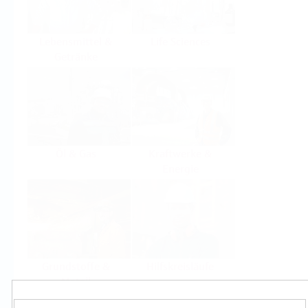
Lebensmittel &
Life Sciences
Getränke
Öl & Gas
Kraftwerke &
Energie
Grundstoffe &
Hilfskreisläufe
Metall
Produkte