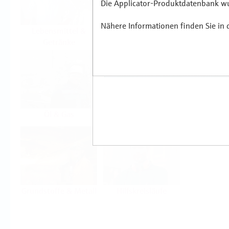
Die Applicator-Produktdatenbank wur
Nähere Informationen finden Sie in
Lebensmittel &
Life Sciences
Getränke
Öl & Gas
Kraftwerke & Energie
Grundstoffe & Metall
Hilfskreisläufe