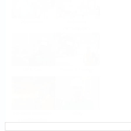
Alimentare
Industria
farmaceutica
Oil & Gas
Power & Energy
Industria mineraria
Utility
e metallurgica
Prodotti