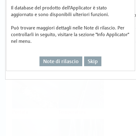
Il database del prodotto dell'Applicator è stato
Selezionare o dimensionare per compito di
aggiornato e sono disponibili ulteriori funzioni.
misura
Può trovare maggiori dettagli nelle Note di rilascio. Per
controllarli in seguito, visitare la sezione "Info Applicator"
nel menu.
Note di rilascio
Skip
Livello
Pressione
Portata
Temperatura