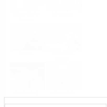
Lebensmittel &
Life Sciences
Getränke
Öl & Gas
Kraftwerke &
Energie
Grundstoffe &
Hilfskreisläufe
Metall
Produkte