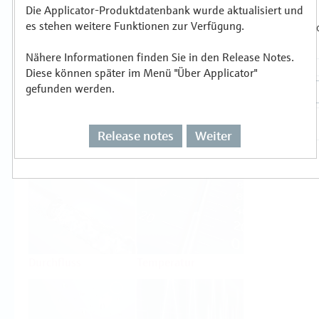
Die Applicator-Produktdatenbank wurde aktualisiert und
es stehen weitere Funktionen zur Verfügung.
Auswählen oder auslegen nach
Messprinzipien
Nähere Informationen finden Sie in den Release Notes.
Diese können später im Menü "Über Applicator"
gefunden werden.
Release notes
Weiter
Füllstand
Druck
Durchfluss
Temperatur