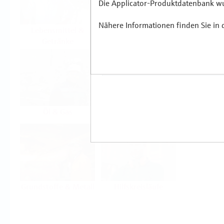
Die Applicator-Produktdatenbank wur
Nähere Informationen finden Sie in
Lebensmittel &
Life Sciences
Getränke
Öl & Gas
Kraftwerke & Energie
Grundstoffe & Metall
Hilfskreisläufe