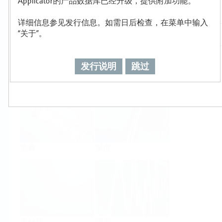
Applicator的产品数据库已经升级，提供附加功能。
详细信息参见发行信息。如需日后检查，在菜单中输入
“关于”。
发行说明
跳过
物位
压力
流量
温度
水分析
密度