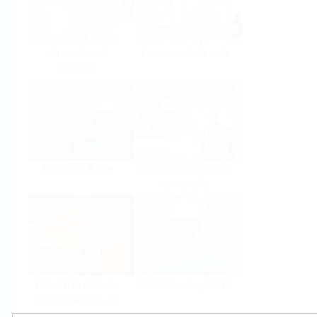
Alimentos &
Ciencias de la vida
Bebidas
Petróleo & Gas
Centrales eléctricas
y energía
Industria minera,
Servicios de planta
de extracción de
minerales y