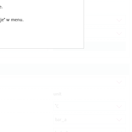
e.
cje" w menu.