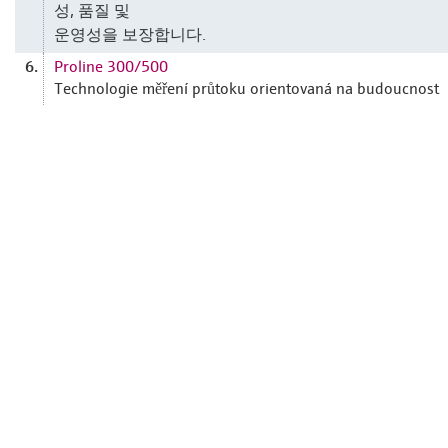
성, 품질 및
운영성을 보장합니다.
Proline 300/500
6.
Technologie měření průtoku orientovaná na budoucnost