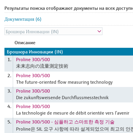
Результаты поиска отображают документы на всех доступ
Документация (6)
Описание
Брошюра Инновации (IN)
Proline 300/500
1.
未来志向の流量測定技術
Proline 300/500
2.
The future-oriented flow measuring technology
Proline 300/500
3.
Die zukunftsweisende Durchflussmesstechnik
Proline 300/500
4.
La technologie de mesure de débit orientée vers l’avenir
Proline 300/500 - 심플하고 스마트한 측정 기술
5.
Proline은 SIL 요구 사항에 따라 설계되었으며 최고의 안