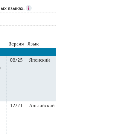
ных языках.
Версия
Язык
08/25
Японский
る
を
12/21
Английский