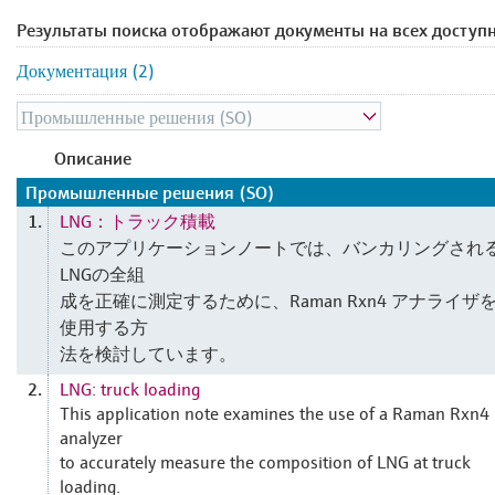
Результаты поиска отображают документы на всех доступ
Документация (2)
Описание
Промышленные решения (SO)
LNG：トラック積載
1.
このアプリケーションノートでは、バンカリングされ
LNGの全組
成を正確に測定するために、Raman Rxn4 アナライザ
使用する方
法を検討しています。
LNG: truck loading
2.
This application note examines the use of a Raman Rxn4
analyzer
to accurately measure the composition of LNG at truck
loading.