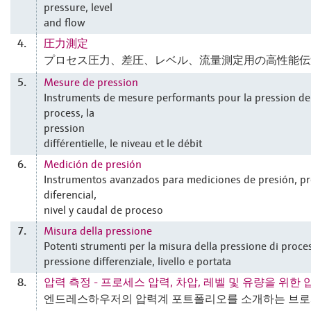
pressure, level
and flow
圧力測定
4.
プロセス圧力、差圧、レベル、流量測定用の高性能伝
Mesure de pression
5.
Instruments de mesure performants pour la pression de
process, la
pression
différentielle, le niveau et le débit
Medición de presión
6.
Instrumentos avanzados para mediciones de presión, pr
diferencial,
nivel y caudal de proceso
Misura della pressione
7.
Potenti strumenti per la misura della pressione di proce
pressione differenziale, livello e portata
압력 측정 - 프로세스 압력, 차압, 레벨 및 유량을 위한
8.
엔드레스하우저의 압력계 포트폴리오를 소개하는 브