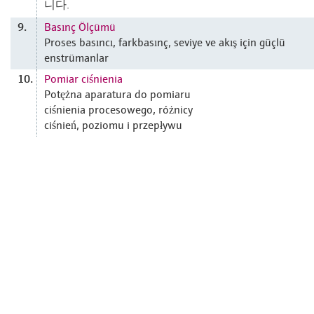
니다.
Basınç Ölçümü
9.
Proses basıncı, farkbasınç, seviye ve akış için güçlü
enstrümanlar
Pomiar ciśnienia
10.
Potężna aparatura do pomiaru
ciśnienia procesowego, różnicy
ciśnień, poziomu i przepływu