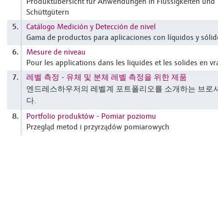
Produktübersicht für Anwendungen in Flüssigkeiten und
Schüttgütern
Catálogo Medición y Detección de nivel
5.
Gama de productos para aplicaciones con líquidos y sólid
Mesure de niveau
6.
Pour les applications dans les liquides et les solides en vr
레벨 측정 - 유체 및 분체 레벨 측정을 위한 제품
7.
엔드레스하우저의 레벨계 포트폴리오를 소개하는 브로
다.
Portfolio produktów - Pomiar poziomu
8.
Przegląd metod i przyrządów pomiarowych