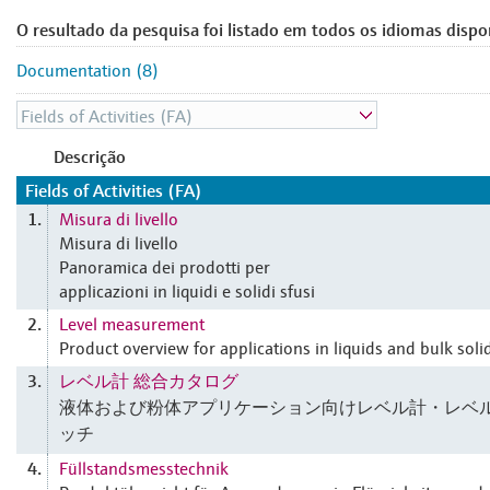
O resultado da pesquisa foi listado em todos os idiomas dispo
Documentation (8)
Descrição
Fields of Activities (FA)
Misura di livello
1.
Misura di livello
Panoramica dei prodotti per
applicazioni in liquidi e solidi sfusi
Level measurement
2.
Product overview for applications in liquids and bulk soli
レベル計 総合カタログ
3.
液体および粉体アプリケーション向けレベル計・レベ
ッチ
Füllstandsmesstechnik
4.