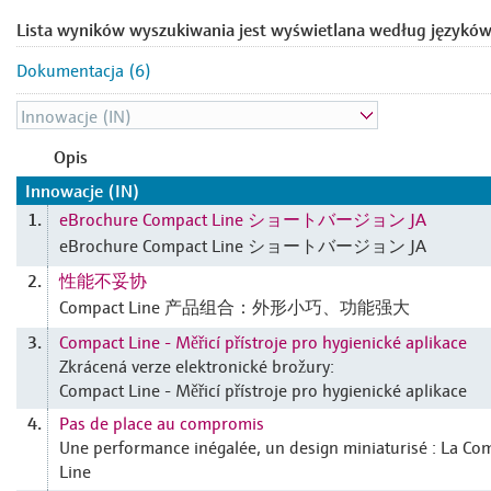
Lista wyników wyszukiwania jest wyświetlana według języków
Dokumentacja (6)
Opis
Innowacje (IN)
eBrochure Compact Line ショートバージョン JA
1.
eBrochure Compact Line ショートバージョン JA
性能不妥协
2.
Compact Line 产品组合：外形小巧、功能强大
Compact Line - Měřicí přístroje pro hygienické aplikace
3.
Zkrácená verze elektronické brožury:
Compact Line - Měřicí přístroje pro hygienické aplikace
Pas de place au compromis
4.
Une performance inégalée, un design miniaturisé : La Co
Line