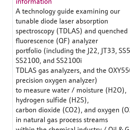
information
A technology guide examining our
tunable diode laser absorption
spectroscopy (TDLAS) and quenched
fluorescence (QF) analyzer
portfolio (including the J22, JT33, SS
SS2100, and SS2100i
TDLAS gas analyzers, and the OXY5
precision oxygen analyzer)
to measure water / moisture (H2O),
hydrogen sulfide (H2S),
carbon dioxide (CO2), and oxygen (O
in natural gas process streams
within the chemical industry / Oil & 