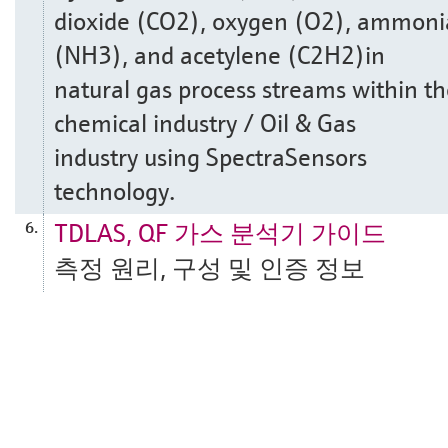
dioxide (CO2), oxygen (O2), ammoni
(NH3), and acetylene (C2H2)in
natural gas process streams within t
chemical industry / Oil & Gas
industry using SpectraSensors
technology.
TDLAS, QF 가스 분석기 가이드
6.
측정 원리, 구성 및 인증 정보