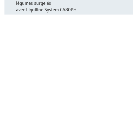
légumes surgelés
avec Liquiline System CA80PH