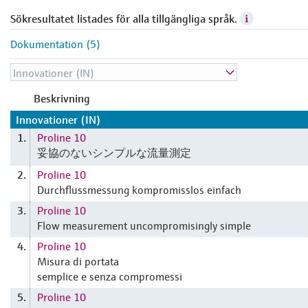
Sökresultatet listades för alla tillgängliga språk.
Dokumentation (5)
Beskrivning
Innovationer (IN)
Proline 10
1.
妥協のないシンプルな流量測定
Proline 10
2.
Durchflussmessung kompromisslos einfach
Proline 10
3.
Flow measurement uncompromisingly simple
Proline 10
4.
Misura di portata
semplice e senza compromessi
Proline 10
5.