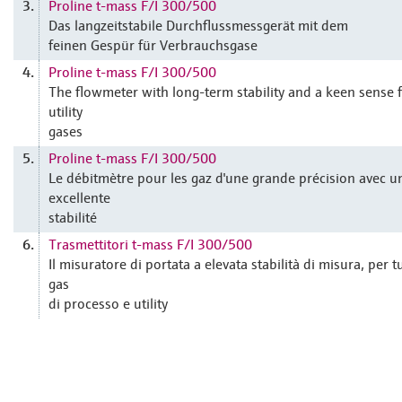
Proline t-mass F/I 300/500
3.
Das langzeitstabile Durchflussmessgerät mit dem
feinen Gespür für Verbrauchsgase
Proline t-mass F/I 300/500
4.
The flowmeter with long-term stability and a keen sense 
utility
gases
Proline t-mass F/I 300/500
5.
Le débitmètre pour les gaz d'une grande précision avec u
excellente
stabilité
Trasmettitori t-mass F/I 300/500
6.
Il misuratore di portata a elevata stabilità di misura, per tut
gas
di processo e utility